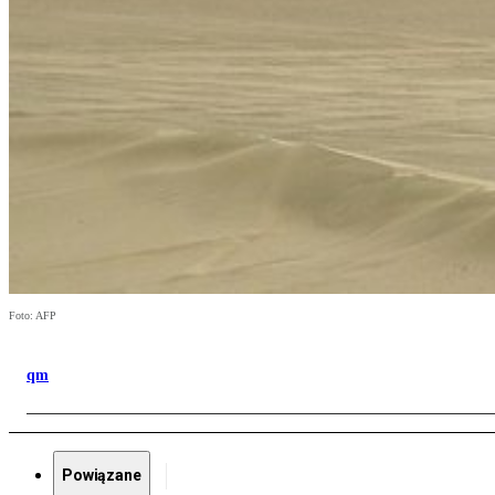
Foto: AFP
qm
Powiązane