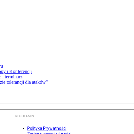
ru
opy i Konferencji
 i terminarz
zie tolerancji dla ataków”
REGULAMIN
Polityka Prywatności