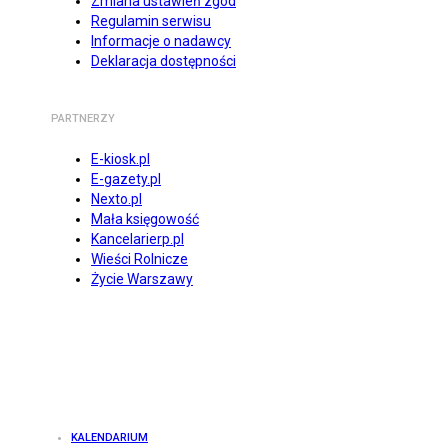
Zmiana ustawień zgód
Regulamin serwisu
Informacje o nadawcy
Deklaracja dostępności
PARTNERZY
E-kiosk.pl
E-gazety.pl
Nexto.pl
Mała księgowość
Kancelarierp.pl
Wieści Rolnicze
Życie Warszawy
KALENDARIUM