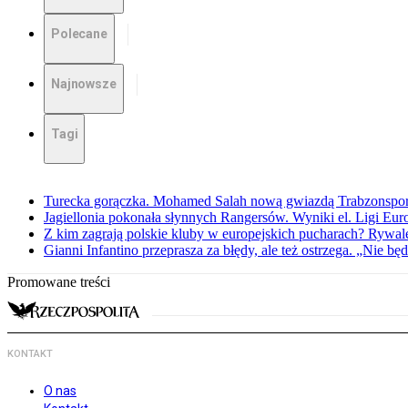
Polecane
Najnowsze
Tagi
Turecka gorączka. Mohamed Salah nową gwiazdą Trabzonspo
Jagiellonia pokonała słynnych Rangersów. Wyniki el. Ligi Eur
Z kim zagrają polskie kluby w europejskich pucharach? Rywale
Gianni Infantino przeprasza za błędy, ale też ostrzega. „Nie będ
Promowane treści
KONTAKT
O nas