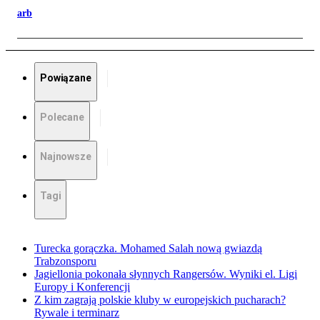
arb
Powiązane
Polecane
Najnowsze
Tagi
Turecka gorączka. Mohamed Salah nową gwiazdą
Trabzonsporu
Jagiellonia pokonała słynnych Rangersów. Wyniki el. Ligi
Europy i Konferencji
Z kim zagrają polskie kluby w europejskich pucharach?
Rywale i terminarz