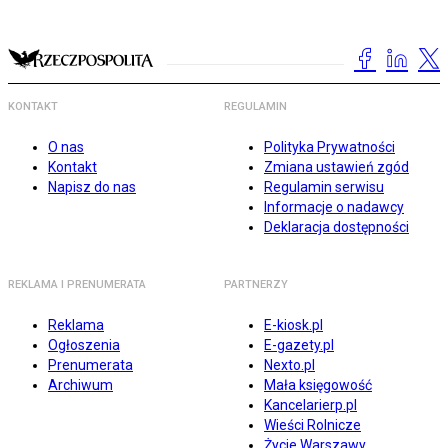
KONTAKT
REGULAMIN
O nas
Polityka Prywatności
Kontakt
Zmiana ustawień zgód
Napisz do nas
Regulamin serwisu
Informacje o nadawcy
Deklaracja dostępności
REKLAMA I PRENUMERATA
PARTNERZY
Reklama
E-kiosk.pl
Ogłoszenia
E-gazety.pl
Prenumerata
Nexto.pl
Archiwum
Mała księgowość
Kancelarierp.pl
Wieści Rolnicze
Życie Warszawy