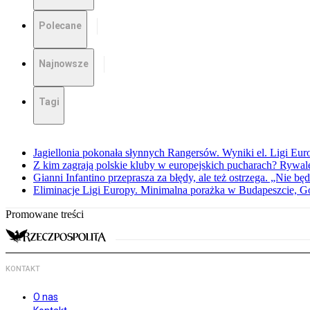
Polecane
Najnowsze
Tagi
Jagiellonia pokonała słynnych Rangersów. Wyniki el. Ligi Eur
Z kim zagrają polskie kluby w europejskich pucharach? Rywale
Gianni Infantino przeprasza za błędy, ale też ostrzega. „Nie będ
Eliminacje Ligi Europy. Minimalna porażka w Budapeszcie, G
Promowane treści
KONTAKT
O nas