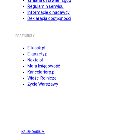
Zmiana ustawień zgód
Regulamin serwisu
Informacje o nadawcy
Deklaracja dostępności
PARTNERZY
E-kiosk.pl
E-gazety.pl
Nexto.pl
Mała księgowość
Kancelarierp.pl
Wieści Rolnicze
Życie Warszawy
KALENDARIUM