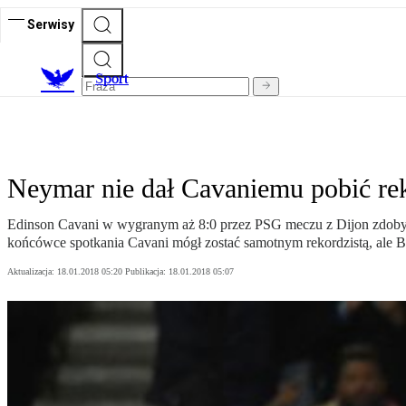
Serwisy
S
port
Neymar nie dał Cavaniemu pobić re
Edinson Cavani w wygranym aż 8:0 przez PSG meczu z Dijon zdobył go
końcówce spotkania Cavani mógł zostać samotnym rekordzistą, ale 
Aktualizacja:
18.01.2018 05:20
Publikacja:
18.01.2018 05:07