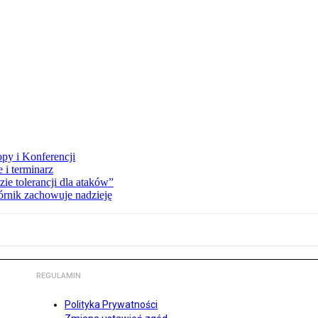
opy i Konferencji
 i terminarz
zie tolerancji dla ataków”
órnik zachowuje nadzieję
REGULAMIN
Polityka Prywatności