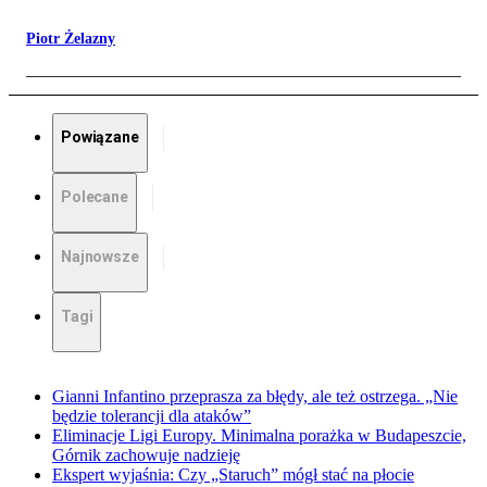
Piotr Żelazny
Powiązane
Polecane
Najnowsze
Tagi
Gianni Infantino przeprasza za błędy, ale też ostrzega. „Nie
będzie tolerancji dla ataków”
Eliminacje Ligi Europy. Minimalna porażka w Budapeszcie,
Górnik zachowuje nadzieję
Ekspert wyjaśnia: Czy „Staruch” mógł stać na płocie