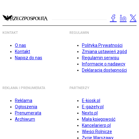
KONTAKT
REGULAMIN
O nas
Polityka Prywatności
Kontakt
Zmiana ustawień zgód
Napisz do nas
Regulamin serwisu
Informacje o nadawcy
Deklaracja dostępności
REKLAMA I PRENUMERATA
PARTNERZY
Reklama
E-kiosk.pl
Ogłoszenia
E-gazety.pl
Prenumerata
Nexto.pl
Archiwum
Mała księgowość
Kancelarierp.pl
Wieści Rolnicze
Życie Warszawy