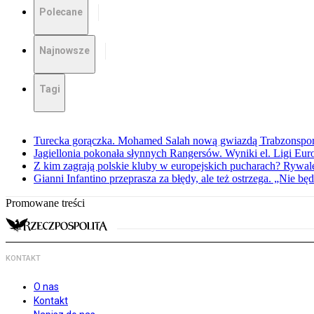
Polecane
Najnowsze
Tagi
Turecka gorączka. Mohamed Salah nową gwiazdą Trabzonspo
Jagiellonia pokonała słynnych Rangersów. Wyniki el. Ligi Eur
Z kim zagrają polskie kluby w europejskich pucharach? Rywale
Gianni Infantino przeprasza za błędy, ale też ostrzega. „Nie będ
Promowane treści
KONTAKT
O nas
Kontakt