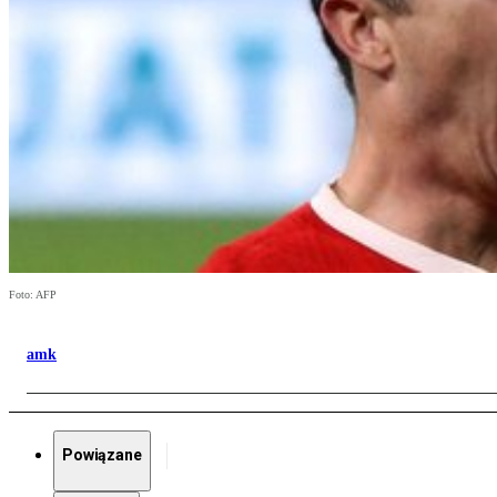
Foto: AFP
amk
Powiązane