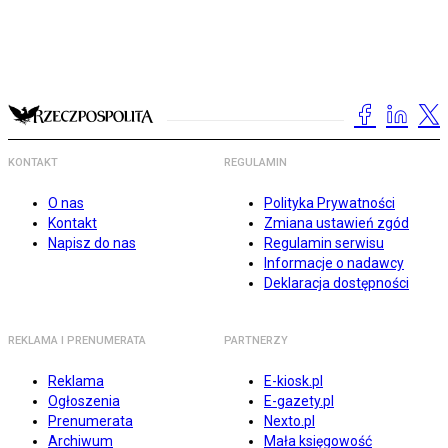
KONTAKT
REGULAMIN
O nas
Polityka Prywatności
Kontakt
Zmiana ustawień zgód
Napisz do nas
Regulamin serwisu
Informacje o nadawcy
Deklaracja dostępności
REKLAMA I PRENUMERATA
PARTNERZY
Reklama
E-kiosk.pl
Ogłoszenia
E-gazety.pl
Prenumerata
Nexto.pl
Archiwum
Mała księgowość