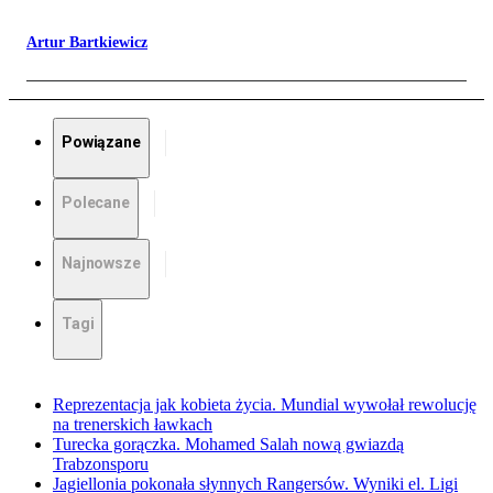
Artur Bartkiewicz
Powiązane
Polecane
Najnowsze
Tagi
Reprezentacja jak kobieta życia. Mundial wywołał rewolucję
na trenerskich ławkach
Turecka gorączka. Mohamed Salah nową gwiazdą
Trabzonsporu
Jagiellonia pokonała słynnych Rangersów. Wyniki el. Ligi