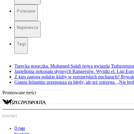
Polecane
Najnowsze
Tagi
Turecka gorączka. Mohamed Salah nową gwiazdą Trabzonspo
Jagiellonia pokonała słynnych Rangersów. Wyniki el. Ligi Eur
Z kim zagrają polskie kluby w europejskich pucharach? Rywale
Gianni Infantino przeprasza za błędy, ale też ostrzega. „Nie będ
Promowane treści
KONTAKT
O nas