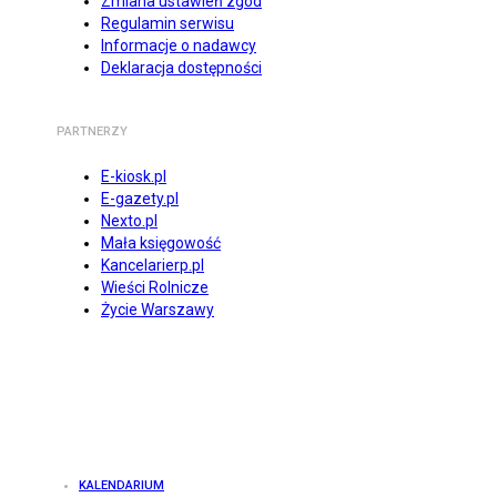
Zmiana ustawień zgód
Regulamin serwisu
Informacje o nadawcy
Deklaracja dostępności
PARTNERZY
E-kiosk.pl
E-gazety.pl
Nexto.pl
Mała księgowość
Kancelarierp.pl
Wieści Rolnicze
Życie Warszawy
KALENDARIUM