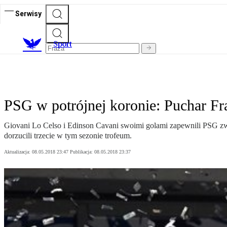
Serwisy
S
port
PSG w potrójnej koronie: Puchar Fra
Giovani Lo Celso i Edinson Cavani swoimi golami zapewnili PSG zwyc
dorzucili trzecie w tym sezonie trofeum.
Aktualizacja:
08.05.2018 23:47
Publikacja:
08.05.2018 23:37