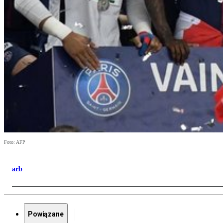
Foto: AFP
arb
Powiązane