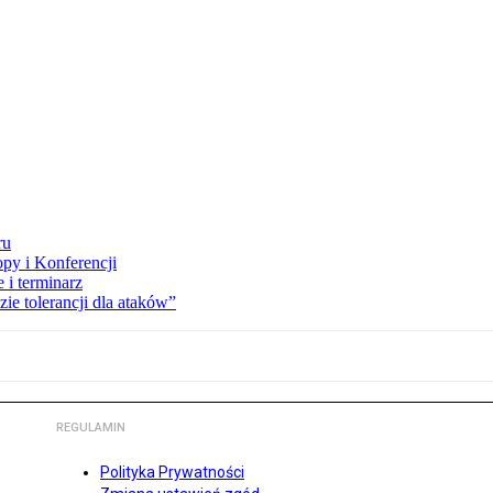
ru
opy i Konferencji
 i terminarz
zie tolerancji dla ataków”
REGULAMIN
Polityka Prywatności