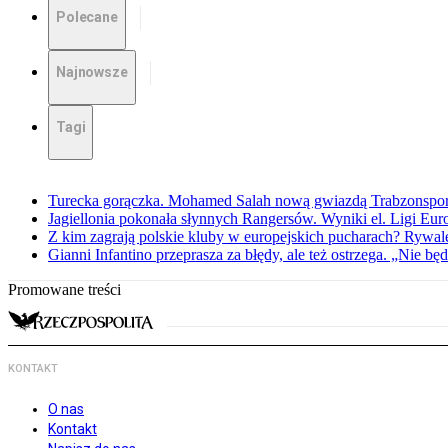
Polecane
Najnowsze
Tagi
Turecka gorączka. Mohamed Salah nową gwiazdą Trabzonspo
Jagiellonia pokonała słynnych Rangersów. Wyniki el. Ligi Eur
Z kim zagrają polskie kluby w europejskich pucharach? Rywale
Gianni Infantino przeprasza za błędy, ale też ostrzega. „Nie będ
Promowane treści
KONTAKT
O nas
Kontakt