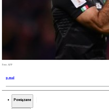
Foto: AFP
p.mal
Powiązane