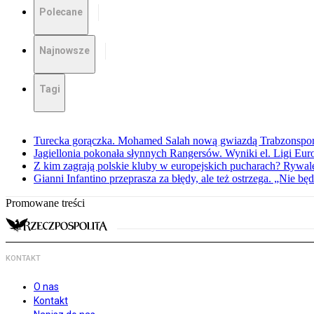
Polecane
Najnowsze
Tagi
Turecka gorączka. Mohamed Salah nową gwiazdą Trabzonspo
Jagiellonia pokonała słynnych Rangersów. Wyniki el. Ligi Eur
Z kim zagrają polskie kluby w europejskich pucharach? Rywale
Gianni Infantino przeprasza za błędy, ale też ostrzega. „Nie będ
Promowane treści
KONTAKT
O nas
Kontakt