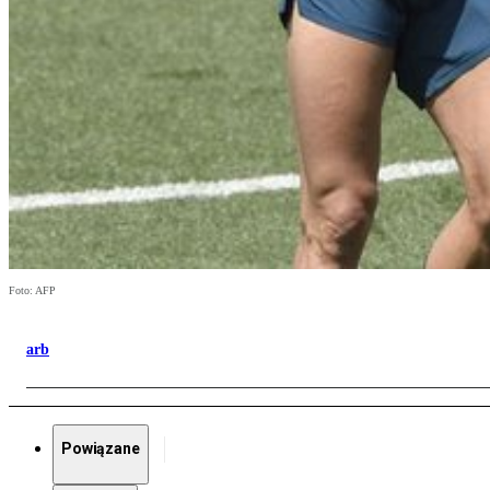
Foto: AFP
arb
Powiązane