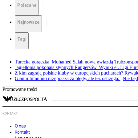
Polecane
Najnowsze
Tagi
Turecka gorączka. Mohamed Salah nową gwiazdą Trabzonspo
Jagiellonia pokonała słynnych Rangersów. Wyniki el. Ligi Eur
Z kim zagrają polskie kluby w europejskich pucharach? Rywale
Gianni Infantino przeprasza za błędy, ale też ostrzega. „Nie będ
Promowane treści
KONTAKT
O nas
Kontakt