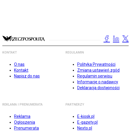
KONTAKT
REGULAMIN
O nas
Polityka Prywatności
Kontakt
Zmiana ustawień zgód
Napisz do nas
Regulamin serwisu
Informacje o nadawcy
Deklaracja dostępności
REKLAMA I PRENUMERATA
PARTNERZY
Reklama
E-kiosk.pl
Ogłoszenia
E-gazety.pl
Prenumerata
Nexto.pl