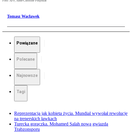
Foto: AFP, Anne-Christine Poujoulat
Tomasz Wacławek
Powiązane
Polecane
Najnowsze
Tagi
Reprezentacja jak kobieta życia. Mundial wywołał rewolucję
na trenerskich ławkach
Turecka gorączka. Mohamed Salah nową gwiazdą
Trabzonsporu