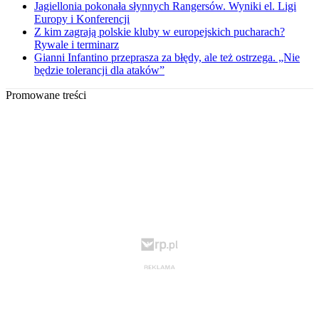
Jagiellonia pokonała słynnych Rangersów. Wyniki el. Ligi
Europy i Konferencji
Z kim zagrają polskie kluby w europejskich pucharach?
Rywale i terminarz
Gianni Infantino przeprasza za błędy, ale też ostrzega. „Nie
będzie tolerancji dla ataków”
Promowane treści