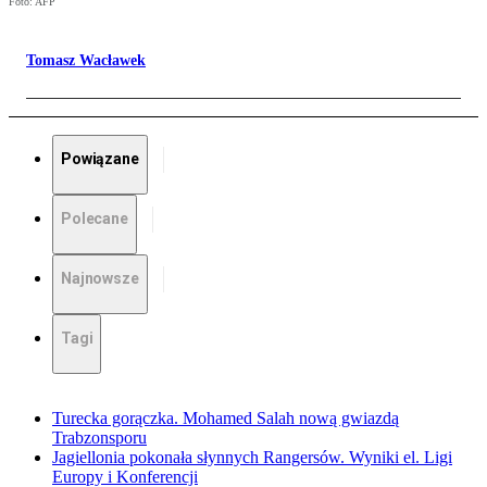
Foto: AFP
Tomasz Wacławek
Powiązane
Polecane
Najnowsze
Tagi
Turecka gorączka. Mohamed Salah nową gwiazdą
Trabzonsporu
Jagiellonia pokonała słynnych Rangersów. Wyniki el. Ligi
Europy i Konferencji