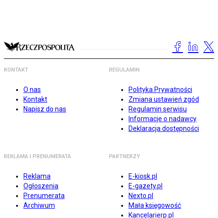
KONTAKT
REGULAMIN
O nas
Polityka Prywatności
Kontakt
Zmiana ustawień zgód
Napisz do nas
Regulamin serwisu
Informacje o nadawcy
Deklaracja dostępności
REKLAMA I PRENUMERATA
PARTNERZY
Reklama
E-kiosk.pl
Ogłoszenia
E-gazety.pl
Prenumerata
Nexto.pl
Archiwum
Mała księgowość
Kancelarierp.pl