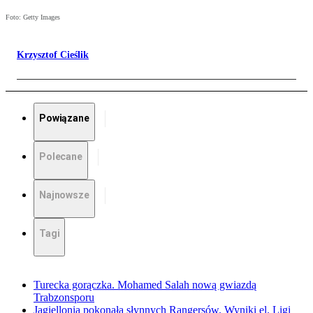
Foto: Getty Images
Krzysztof Cieślik
Powiązane
Polecane
Najnowsze
Tagi
Turecka gorączka. Mohamed Salah nową gwiazdą
Trabzonsporu
Jagiellonia pokonała słynnych Rangersów. Wyniki el. Ligi