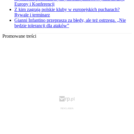
Europy i Konferencji
Z kim zagrają polskie kluby w europejskich pucharach?
Rywale i terminarz
Gianni Infantino przeprasza za błędy, ale też ostrzega. „Nie
będzie tolerancji dla ataków”
Promowane treści