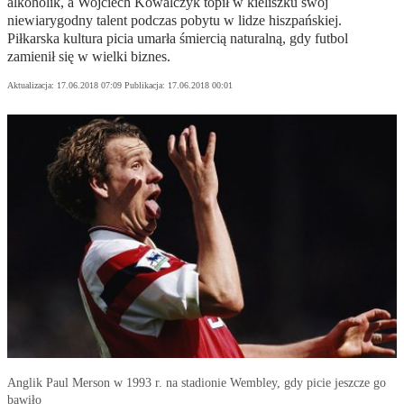
alkoholik, a Wojciech Kowalczyk topił w kieliszku swój
niewiarygodny talent podczas pobytu w lidze hiszpańskiej.
Piłkarska kultura picia umarła śmiercią naturalną, gdy futbol
zamienił się w wielki biznes.
Aktualizacja:
17.06.2018 07:09
Publikacja:
17.06.2018 00:01
Anglik Paul Merson w 1993 r. na stadionie Wembley, gdy picie jeszcze go
bawiło