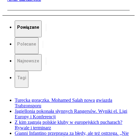
Powiązane
Polecane
Najnowsze
Tagi
Turecka gorączka. Mohamed Salah nową gwiazdą
Trabzonsporu
Jagiellonia pokonała słynnych Rangersów. Wyniki el. Ligi
Europy i Konferencji
Z kim zagrają polskie kluby w europejskich pucharach?
Rywale i terminarz
Gianni Infantino przeprasza za błędy, ale też ostrzega. „Nie