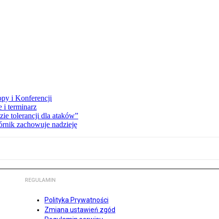
opy i Konferencji
 i terminarz
zie tolerancji dla ataków”
órnik zachowuje nadzieję
REGULAMIN
Polityka Prywatności
Zmiana ustawień zgód