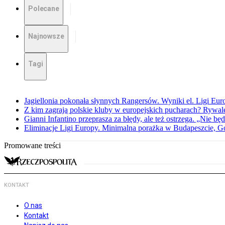
Polecane
Najnowsze
Tagi
Jagiellonia pokonała słynnych Rangersów. Wyniki el. Ligi Eur
Z kim zagrają polskie kluby w europejskich pucharach? Rywale
Gianni Infantino przeprasza za błędy, ale też ostrzega. „Nie będ
Eliminacje Ligi Europy. Minimalna porażka w Budapeszcie, G
Promowane treści
KONTAKT
O nas
Kontakt