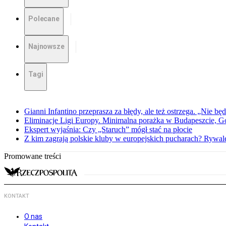
Polecane
Najnowsze
Tagi
Gianni Infantino przeprasza za błędy, ale też ostrzega. „Nie będ
Eliminacje Ligi Europy. Minimalna porażka w Budapeszcie, G
Ekspert wyjaśnia: Czy „Staruch” mógł stać na płocie
Z kim zagrają polskie kluby w europejskich pucharach? Rywale
Promowane treści
KONTAKT
O nas