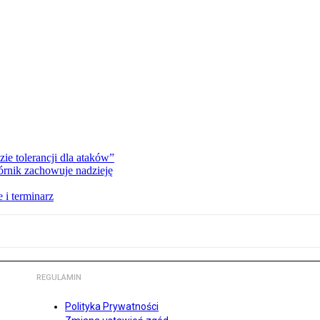
zie tolerancji dla ataków”
órnik zachowuje nadzieję
 i terminarz
REGULAMIN
Polityka Prywatności