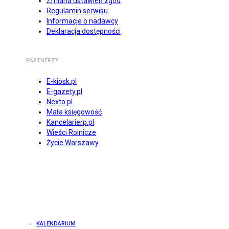
Zmiana ustawień zgód
Regulamin serwisu
Informacje o nadawcy
Deklaracja dostępności
PARTNERZY
E-kiosk.pl
E-gazety.pl
Nexto.pl
Mała księgowość
Kancelarierp.pl
Wieści Rolnicze
Życie Warszawy
KALENDARIUM