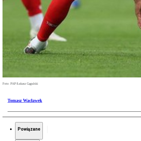
Foto: PAP/Łukasz Gągulski
Tomasz Wacławek
Powiązane