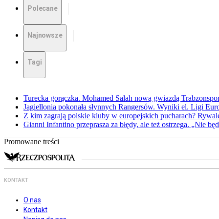
Polecane
Najnowsze
Tagi
Turecka gorączka. Mohamed Salah nową gwiazdą Trabzonspo
Jagiellonia pokonała słynnych Rangersów. Wyniki el. Ligi Eur
Z kim zagrają polskie kluby w europejskich pucharach? Rywale
Gianni Infantino przeprasza za błędy, ale też ostrzega. „Nie będ
Promowane treści
KONTAKT
O nas
Kontakt