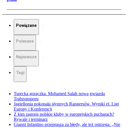
Powiązane
Polecane
Najnowsze
Tagi
Turecka gorączka. Mohamed Salah nową gwiazdą
Trabzonsporu
Jagiellonia pokonała słynnych Rangersów. Wyniki el. Ligi
Europy i Konferencji
Z kim zagrają polskie kluby w europejskich pucharach?
Rywale i terminarz
Gianni Infantino przeprasza za błędy, ale też ostrzega. „Nie