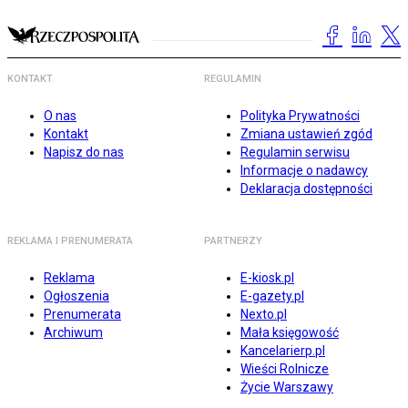
KONTAKT
REGULAMIN
O nas
Polityka Prywatności
Kontakt
Zmiana ustawień zgód
Napisz do nas
Regulamin serwisu
Informacje o nadawcy
Deklaracja dostępności
REKLAMA I PRENUMERATA
PARTNERZY
Reklama
E-kiosk.pl
Ogłoszenia
E-gazety.pl
Prenumerata
Nexto.pl
Archiwum
Mała księgowość
Kancelarierp.pl
Wieści Rolnicze
Życie Warszawy