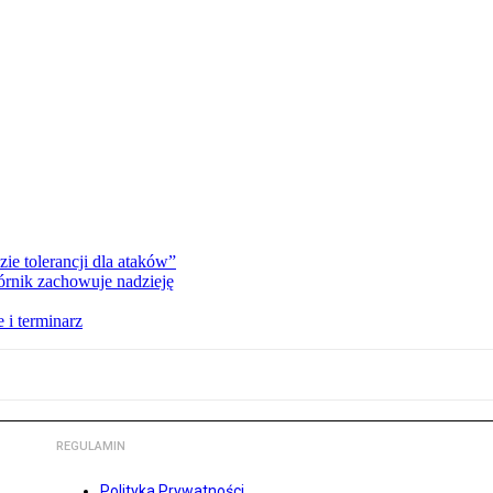
zie tolerancji dla ataków”
órnik zachowuje nadzieję
 i terminarz
REGULAMIN
Polityka Prywatności