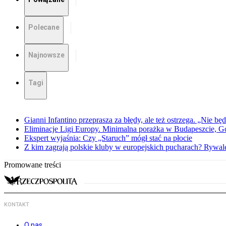
Polecane
Najnowsze
Tagi
Gianni Infantino przeprasza za błędy, ale też ostrzega. „Nie będ
Eliminacje Ligi Europy. Minimalna porażka w Budapeszcie, G
Ekspert wyjaśnia: Czy „Staruch” mógł stać na płocie
Z kim zagrają polskie kluby w europejskich pucharach? Rywale
Promowane treści
KONTAKT
O nas