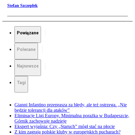
Stefan Szczepłek
Powiązane
Polecane
Najnowsze
Tagi
Gianni Infantino przeprasza za błędy, ale też ostrzega. „Nie
będzie tolerancji dla ataków”
Eliminacje Ligi Europy. Minimalna porażka w Budapeszcie,
Górnik zachowuje nadzieję
Ekspert wyjaśnia: Czy „Staruch” mógł stać na płocie
Z kim zagrają polskie kluby w europejskich pucharach?