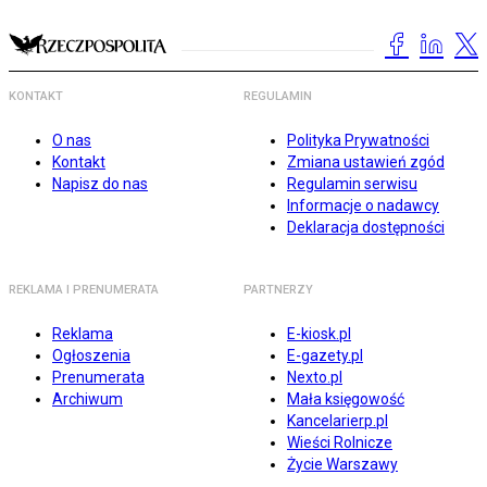
KONTAKT
REGULAMIN
O nas
Polityka Prywatności
Kontakt
Zmiana ustawień zgód
Napisz do nas
Regulamin serwisu
Informacje o nadawcy
Deklaracja dostępności
REKLAMA I PRENUMERATA
PARTNERZY
Reklama
E-kiosk.pl
Ogłoszenia
E-gazety.pl
Prenumerata
Nexto.pl
Archiwum
Mała księgowość
Kancelarierp.pl
Wieści Rolnicze
Życie Warszawy