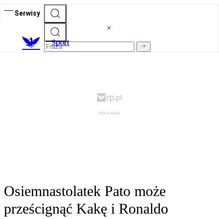
Serwisy
S
port
Osiemnastolatek Pato może
prześcignąć Kakę i Ronaldo