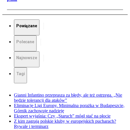
Powiązane
Polecane
Najnowsze
Tagi
Gianni Infantino przeprasza za błędy, ale też ostrzega. „Nie
będzie tolerancji dla ataków”
Eliminacje Ligi Europy. Minimalna porażka w Budapeszcie,
Górnik zachowuje nadzieję
Ekspert wyjaśnia: Czy „Staruch” mógł stać na płocie
Z kim zagrają polskie kluby w europejskich pucharach?
Rywale i terminarz