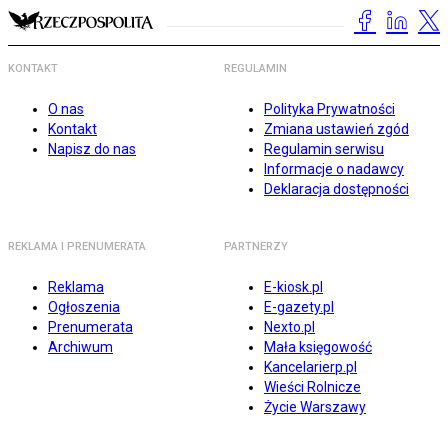
KONTAKT
REGULAMIN
O nas
Polityka Prywatności
Kontakt
Zmiana ustawień zgód
Napisz do nas
Regulamin serwisu
Informacje o nadawcy
Deklaracja dostępności
REKLAMA I PRENUMERATA
PARTNERZY
Reklama
E-kiosk.pl
Ogłoszenia
E-gazety.pl
Prenumerata
Nexto.pl
Archiwum
Mała księgowość
Kancelarierp.pl
Wieści Rolnicze
Życie Warszawy