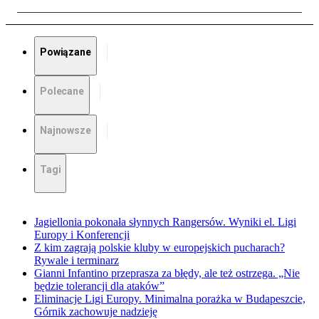
Powiązane
Polecane
Najnowsze
Tagi
Jagiellonia pokonała słynnych Rangersów. Wyniki el. Ligi
Europy i Konferencji
Z kim zagrają polskie kluby w europejskich pucharach?
Rywale i terminarz
Gianni Infantino przeprasza za błędy, ale też ostrzega. „Nie
będzie tolerancji dla ataków”
Eliminacje Ligi Europy. Minimalna porażka w Budapeszcie,
Górnik zachowuje nadzieję