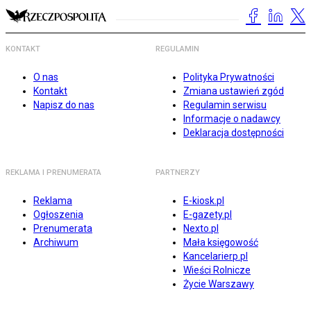
KONTAKT
REGULAMIN
O nas
Polityka Prywatności
Kontakt
Zmiana ustawień zgód
Napisz do nas
Regulamin serwisu
Informacje o nadawcy
Deklaracja dostępności
REKLAMA I PRENUMERATA
PARTNERZY
Reklama
E-kiosk.pl
Ogłoszenia
E-gazety.pl
Prenumerata
Nexto.pl
Archiwum
Mała księgowość
Kancelarierp.pl
Wieści Rolnicze
Życie Warszawy