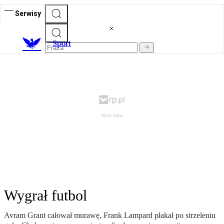
Serwisy
S
port
Wygrał futbol
Avram Grant całował murawę, Frank Lampard płakał po strzeleniu