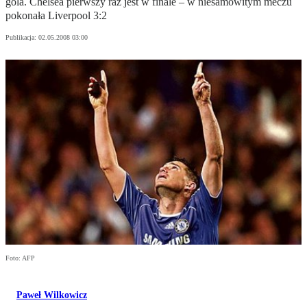
gola. Chelsea pierwszy raz jest w finale – w niesamowitym meczu
pokonała Liverpool 3:2
Publikacja:
02.05.2008 03:00
Foto: AFP
Paweł Wilkowicz