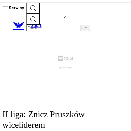
Serwisy
S
port
II liga: Znicz Pruszków
wiceliderem