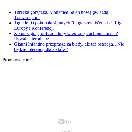
Turecka gorączka. Mohamed Salah nową gwiazdą
Trabzonsporu
Jagiellonia pokonała słynnych Rangersów. Wyniki el. Ligi
Europy i Konferencji
Z kim zagrają polskie kluby w europejskich pucharach?
Rywale i terminarz
Gianni Infantino przeprasza za błędy, ale też ostrzega. „Nie
będzie tolerancji dla ataków”
Promowane treści