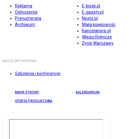
Reklama
E-kiosk.pl
Ogłoszenia
E-gazety.pl
Prenumerata
Nexto.pl
Archiwum
Mała księgowość
Kancelarierp.pl
Wieści Rolnicze
Życie Warszawy
NASZE WYDARZENIA
Szkolenia i konferencje
MAPA STRONY
KALENDARIUM
OFERTA PRODUKTOWA