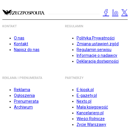
KONTAKT
REGULAMIN
O nas
Polityka Prywatności
Kontakt
Zmiana ustawień zgód
Napisz do nas
Regulamin serwisu
Informacje o nadawcy
Deklaracja dostępności
REKLAMA I PRENUMERATA
PARTNERZY
Reklama
E-kiosk.pl
Ogłoszenia
E-gazety.pl
Prenumerata
Nexto.pl
Archiwum
Mała księgowość
Kancelarierp.pl
Wieści Rolnicze
Życie Warszawy