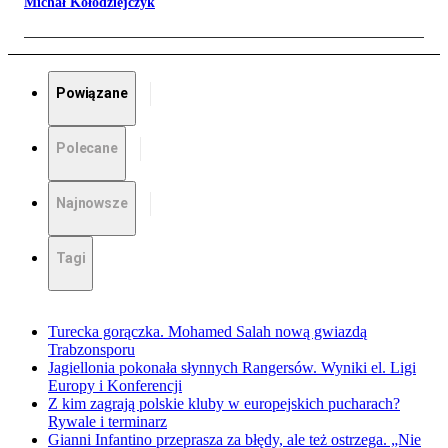
Michał Kołodziejczyk
Powiązane
Polecane
Najnowsze
Tagi
Turecka gorączka. Mohamed Salah nową gwiazdą
Trabzonsporu
Jagiellonia pokonała słynnych Rangersów. Wyniki el. Ligi
Europy i Konferencji
Z kim zagrają polskie kluby w europejskich pucharach?
Rywale i terminarz
Gianni Infantino przeprasza za błędy, ale też ostrzega. „Nie