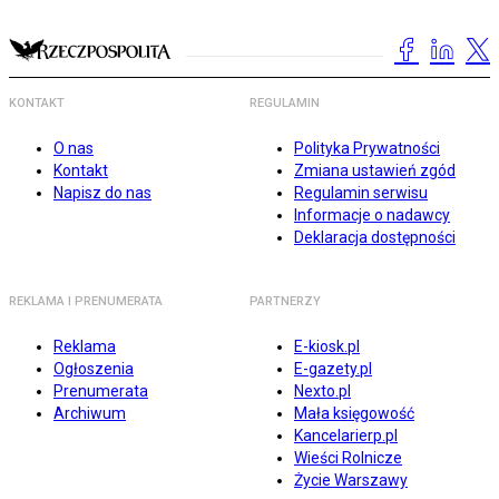
KONTAKT
REGULAMIN
O nas
Polityka Prywatności
Kontakt
Zmiana ustawień zgód
Napisz do nas
Regulamin serwisu
Informacje o nadawcy
Deklaracja dostępności
REKLAMA I PRENUMERATA
PARTNERZY
Reklama
E-kiosk.pl
Ogłoszenia
E-gazety.pl
Prenumerata
Nexto.pl
Archiwum
Mała księgowość
Kancelarierp.pl
Wieści Rolnicze
Życie Warszawy