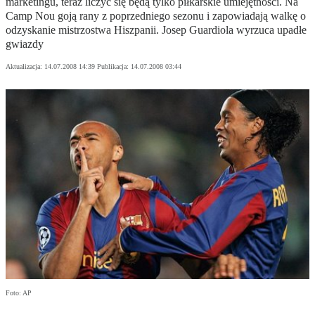
marketingu, teraz liczyć się będą tylko piłkarskie umiejętności. Na
Camp Nou goją rany z poprzedniego sezonu i zapowiadają walkę o
odzyskanie mistrzostwa Hiszpanii. Josep Guardiola wyrzuca upadłe
gwiazdy
Aktualizacja:
14.07.2008 14:39
Publikacja:
14.07.2008 03:44
Foto: AP