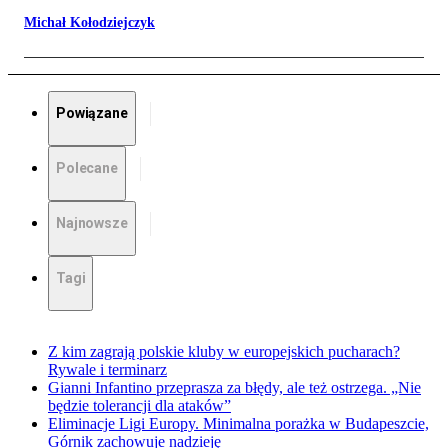
Michał Kołodziejczyk
Powiązane
Polecane
Najnowsze
Tagi
Z kim zagrają polskie kluby w europejskich pucharach?
Rywale i terminarz
Gianni Infantino przeprasza za błędy, ale też ostrzega. „Nie
będzie tolerancji dla ataków”
Eliminacje Ligi Europy. Minimalna porażka w Budapeszcie,
Górnik zachowuje nadzieję