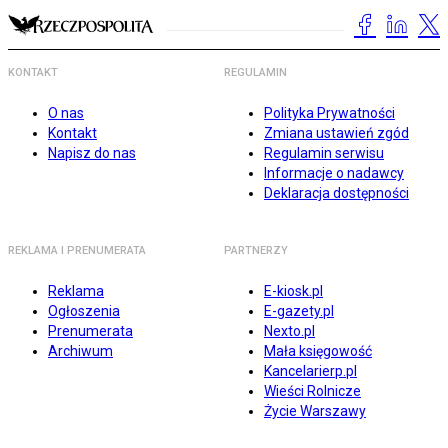
KONTAKT
REGULAMIN
O nas
Polityka Prywatności
Kontakt
Zmiana ustawień zgód
Napisz do nas
Regulamin serwisu
Informacje o nadawcy
Deklaracja dostępności
REKLAMA I PRENUMERATA
PARTNERZY
Reklama
E-kiosk.pl
Ogłoszenia
E-gazety.pl
Prenumerata
Nexto.pl
Archiwum
Mała księgowość
Kancelarierp.pl
Wieści Rolnicze
Życie Warszawy