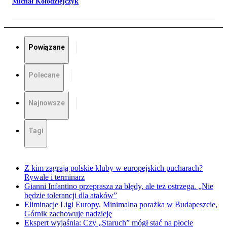
Michał Kołodziejczyk
Powiązane
Polecane
Najnowsze
Tagi
Z kim zagrają polskie kluby w europejskich pucharach?
Rywale i terminarz
Gianni Infantino przeprasza za błędy, ale też ostrzega. „Nie
będzie tolerancji dla ataków”
Eliminacje Ligi Europy. Minimalna porażka w Budapeszcie,
Górnik zachowuje nadzieję
Ekspert wyjaśnia: Czy „Staruch” mógł stać na płocie