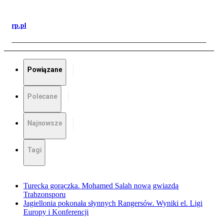
rp.pl
Powiązane
Polecane
Najnowsze
Tagi
Turecka gorączka. Mohamed Salah nową gwiazdą
Trabzonsporu
Jagiellonia pokonała słynnych Rangersów. Wyniki el. Ligi
Europy i Konferencji