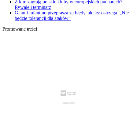
Z kim zagrają polskie kluby w europejskich pucharach?
Rywale i terminarz
Gianni Infantino przeprasza za błędy, ale też ostrzega. „Nie
będzie tolerancji dla ataków”
Promowane treści