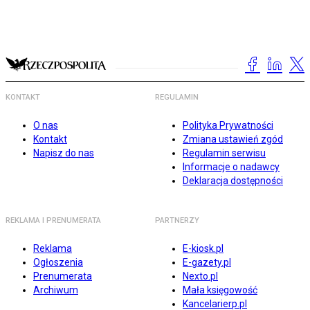
KONTAKT
REGULAMIN
O nas
Polityka Prywatności
Kontakt
Zmiana ustawień zgód
Napisz do nas
Regulamin serwisu
Informacje o nadawcy
Deklaracja dostępności
REKLAMA I PRENUMERATA
PARTNERZY
Reklama
E-kiosk.pl
Ogłoszenia
E-gazety.pl
Prenumerata
Nexto.pl
Archiwum
Mała księgowość
Kancelarierp.pl