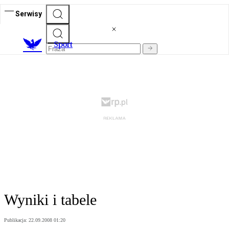
Serwisy
S
port
Wyniki i tabele
Publikacja:
22.09.2008 01:20