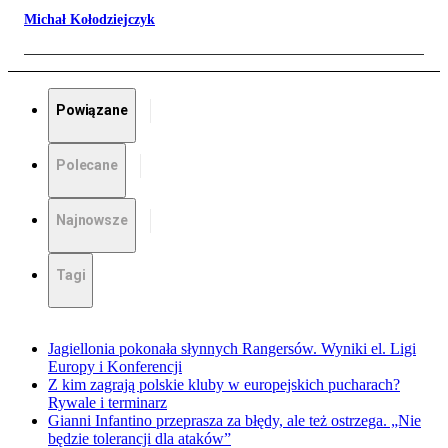
Michał Kołodziejczyk
Powiązane
Polecane
Najnowsze
Tagi
Jagiellonia pokonała słynnych Rangersów. Wyniki el. Ligi
Europy i Konferencji
Z kim zagrają polskie kluby w europejskich pucharach?
Rywale i terminarz
Gianni Infantino przeprasza za błędy, ale też ostrzega. „Nie
będzie tolerancji dla ataków”