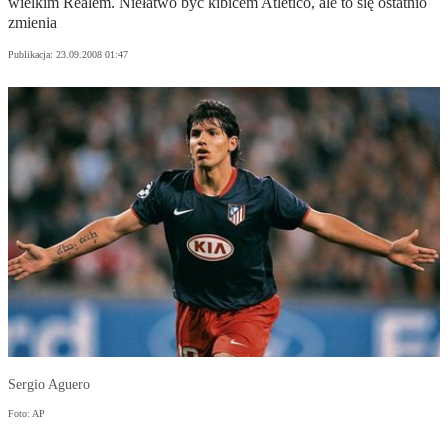
wielkim Realem. Niełatwo być kibicem Atletico, ale to się ostatnio
zmienia
Publikacja:
23.09.2008 01:47
Sergio Aguero
Foto: AP