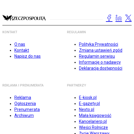
KONTAKT
REGULAMIN
O nas
Polityka Prywatności
Kontakt
Zmiana ustawień zgód
Napisz do nas
Regulamin serwisu
Informacje o nadawcy
Deklaracja dostępności
REKLAMA I PRENUMERATA
PARTNERZY
Reklama
E-kiosk.pl
Ogłoszenia
E-gazety.pl
Prenumerata
Nexto.pl
Archiwum
Mała księgowość
Kancelarierp.pl
Wieści Rolnicze
Życie Warszawy