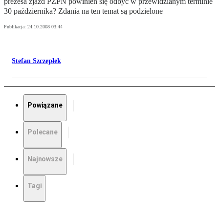
prezesa zjazd PZPN powinien się odbyć w przewidzianym terminie
30 października? Zdania na ten temat są podzielone
Publikacja:
24.10.2008 03:44
Stefan Szczepłek
Powiązane
Polecane
Najnowsze
Tagi