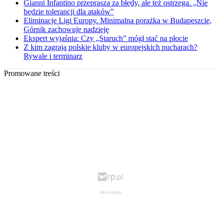
Gianni Infantino przeprasza za błędy, ale też ostrzega. „Nie
będzie tolerancji dla ataków”
Eliminacje Ligi Europy. Minimalna porażka w Budapeszcie,
Górnik zachowuje nadzieję
Ekspert wyjaśnia: Czy „Staruch” mógł stać na płocie
Z kim zagrają polskie kluby w europejskich pucharach?
Rywale i terminarz
Promowane treści