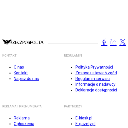
KONTAKT
REGULAMIN
O nas
Polityka Prywatności
Kontakt
Zmiana ustawień zgód
Napisz do nas
Regulamin serwisu
Informacje o nadawcy
Deklaracja dostępności
REKLAMA I PRENUMERATA
PARTNERZY
Reklama
E-kiosk.pl
Ogłoszenia
E-gazety.pl