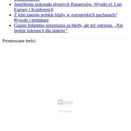
Jagiellonia pokonała słynnych Rangersów. Wyniki el. Ligi
Europy i Konferencji
Z kim zagrają polskie kluby w europejskich pucharach?
Rywale i terminarz
Gianni Infantino przeprasza za błędy, ale też ostrzega. „Nie
będzie tolerancji dla ataków”
Promowane treści