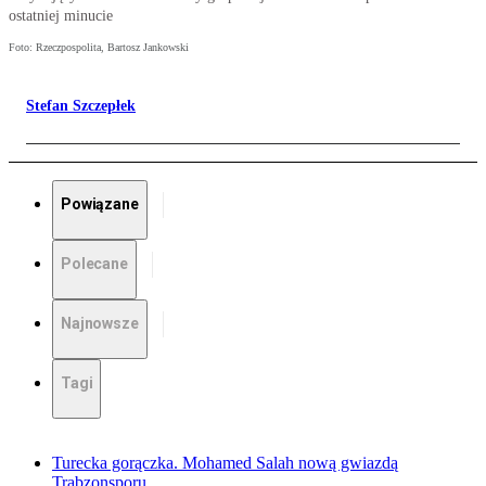
ostatniej minucie
Foto: Rzeczpospolita, Bartosz Jankowski
Stefan Szczepłek
Powiązane
Polecane
Najnowsze
Tagi
Turecka gorączka. Mohamed Salah nową gwiazdą
Trabzonsporu