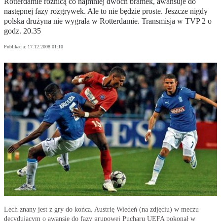
Rotterdamie różnicą co najmniej dwóch bramek, awansuje do
następnej fazy rozgrywek. Ale to nie będzie proste. Jeszcze nigdy
polska drużyna nie wygrała w Rotterdamie. Transmisja w TVP 2 o
godz. 20.35
Publikacja:
17.12.2008 01:10
Lech znany jest z gry do końca. Austrię Wiedeń (na zdjęciu) w meczu
decydującym o awansie do fazy grupowej Pucharu UEFA pokonał w