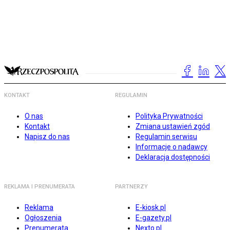
KONTAKT
REGULAMIN
O nas
Polityka Prywatności
Kontakt
Zmiana ustawień zgód
Napisz do nas
Regulamin serwisu
Informacje o nadawcy
Deklaracja dostępności
REKLAMA I PRENUMERATA
PARTNERZY
Reklama
E-kiosk.pl
Ogłoszenia
E-gazety.pl
Prenumerata
Nexto.pl