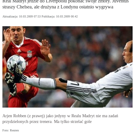
Real Madryt jedzie do Liverpoolu pokonać swoje zmory. Juventus
straszy Chelsea, ale drużyna z Londynu ostatnio wygrywa
Aktualizacja:
10.03.2009 07:53
Publikacja:
10.03.2009 00:42
Arjen Robben (z prawej) jako jedyny w Realu Madryt nie ma zadań
przydzielonych przez trenera. Ma tylko strzelać gole
Foto: Reuters