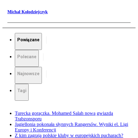
Michał Kołodziejczyk
Powiązane
Polecane
Najnowsze
Tagi
Turecka gorączka. Mohamed Salah nową gwiazdą
Trabzonsporu
Jagiellonia pokonała słynnych Rangersów. Wyniki el. Ligi
Europy i Konferencji
Z kim zagrają polskie kluby w europejskich pucharach?