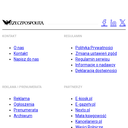
KONTAKT
REGULAMIN
O nas
Polityka Prywatności
Kontakt
Zmiana ustawień zgód
Napisz do nas
Regulamin serwisu
Informacje o nadawcy
Deklaracja dostępności
REKLAMA I PRENUMERATA
PARTNERZY
Reklama
E-kiosk.pl
Ogłoszenia
E-gazety.pl
Prenumerata
Nexto.pl
Archiwum
Mała księgowość
Kancelarierp.pl
Wieści Rolnicze