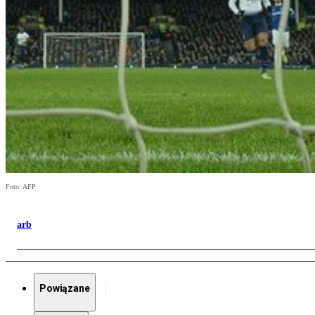
Foto: AFP
arb
Powiązane