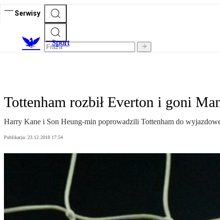
Serwisy
S
port
Tottenham rozbił Everton i goni Man
Harry Kane i Son Heung-min poprowadzili Tottenham do wyjazdowe
Publikacja:
23.12.2018 17:54