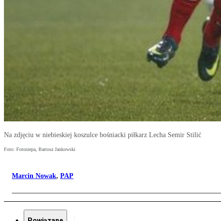
Na zdjęciu w niebieskiej koszulce bośniacki piłkarz Lecha Semir Stilić
Foto: Fotorzepa, Bartosz Jankowski
Marcin Nowak
,
PAP
Powiązane