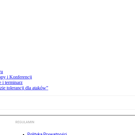
ru
opy i Konferencji
 i terminarz
zie tolerancji dla ataków”
REGULAMIN
Polityka Prywatności