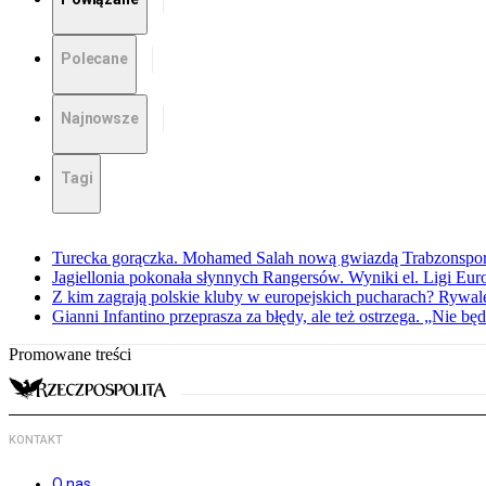
Polecane
Najnowsze
Tagi
Turecka gorączka. Mohamed Salah nową gwiazdą Trabzonspo
Jagiellonia pokonała słynnych Rangersów. Wyniki el. Ligi Eur
Z kim zagrają polskie kluby w europejskich pucharach? Rywale
Gianni Infantino przeprasza za błędy, ale też ostrzega. „Nie będ
Promowane treści
KONTAKT
O nas