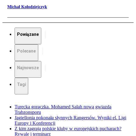
Michał Kołodziejczyk
Powiązane
Polecane
Najnowsze
Tagi
Turecka gorączka. Mohamed Salah nową gwiazdą
Trabzonsporu
Jagiellonia pokonała słynnych Rangersów. Wyniki el. Ligi
Europy i Konferencji
Z kim zagrają polskie kluby w europejskich pucharach?
Rywale i terminarz