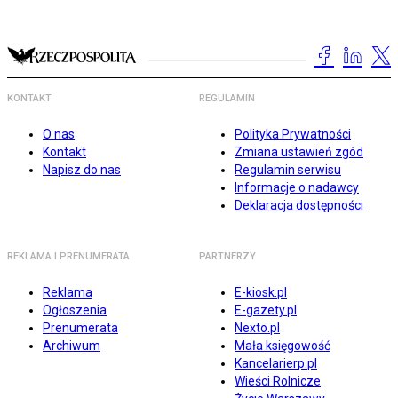
KONTAKT
REGULAMIN
O nas
Polityka Prywatności
Kontakt
Zmiana ustawień zgód
Napisz do nas
Regulamin serwisu
Informacje o nadawcy
Deklaracja dostępności
REKLAMA I PRENUMERATA
PARTNERZY
Reklama
E-kiosk.pl
Ogłoszenia
E-gazety.pl
Prenumerata
Nexto.pl
Archiwum
Mała księgowość
Kancelarierp.pl
Wieści Rolnicze