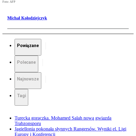
Foto: AFP
Michał Kołodziejczyk
Powiązane
Polecane
Najnowsze
Tagi
Turecka gorączka. Mohamed Salah nową gwiazdą
Trabzonsporu
Jagiellonia pokonała słynnych Rangersów. Wyniki el. Ligi
Europy i Konferencji