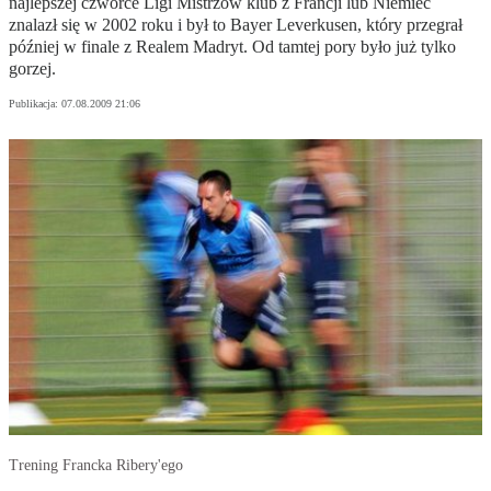
najlepszej czwórce Ligi Mistrzów klub z Francji lub Niemiec
znalazł się w 2002 roku i był to Bayer Leverkusen, który przegrał
później w finale z Realem Madryt. Od tamtej pory było już tylko
gorzej.
Publikacja:
07.08.2009 21:06
Trening Francka Ribery'ego