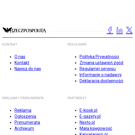
KONTAKT
REGULAMIN
O nas
Polityka Prywatności
Kontakt
Zmiana ustawień zgód
Napisz do nas
Regulamin serwisu
Informacje o nadawcy
Deklaracja dostępności
REKLAMA I PRENUMERATA
PARTNERZY
Reklama
E-kiosk.pl
Ogłoszenia
E-gazety.pl
Prenumerata
Nexto.pl
Archiwum
Mała księgowość
Kancelarierp.pl