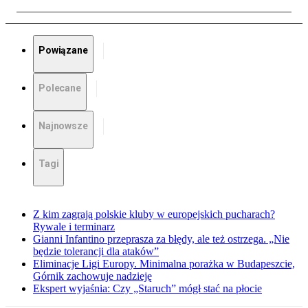
Powiązane
Polecane
Najnowsze
Tagi
Z kim zagrają polskie kluby w europejskich pucharach?
Rywale i terminarz
Gianni Infantino przeprasza za błędy, ale też ostrzega. „Nie
będzie tolerancji dla ataków”
Eliminacje Ligi Europy. Minimalna porażka w Budapeszcie,
Górnik zachowuje nadzieję
Ekspert wyjaśnia: Czy „Staruch” mógł stać na płocie