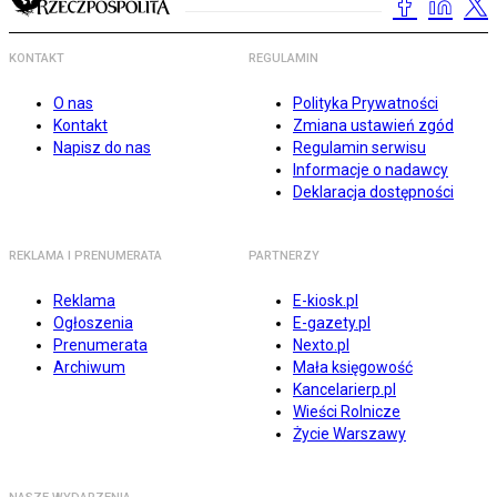
KONTAKT
REGULAMIN
O nas
Polityka Prywatności
Kontakt
Zmiana ustawień zgód
Napisz do nas
Regulamin serwisu
Informacje o nadawcy
Deklaracja dostępności
REKLAMA I PRENUMERATA
PARTNERZY
Reklama
E-kiosk.pl
Ogłoszenia
E-gazety.pl
Prenumerata
Nexto.pl
Archiwum
Mała księgowość
Kancelarierp.pl
Wieści Rolnicze
Życie Warszawy