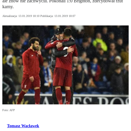
ale znów nie zachwycili. Pokonali 1:0 Brighton, zdecydował rzut
karny.
Aktualizacja:
13.01.2019 18:10
Publikacja:
13.01.2019 18:07
Foto: AFP
Tomasz Wacławek