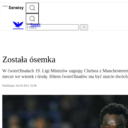
Serwisy
S
port
Została ósemka
W ćwierćfinałach 19. Ligi Mistrzów zagrają: Chelsea z Manchestere
mecze we wtorek i środę. Hitem ćwierćfinałów ma być starcie dwóch
Publikacja:
04.04.2011 16:06