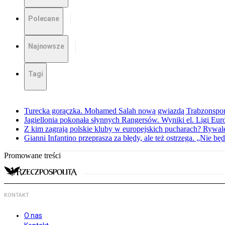
Polecane
Najnowsze
Tagi
Turecka gorączka. Mohamed Salah nową gwiazdą Trabzonspo
Jagiellonia pokonała słynnych Rangersów. Wyniki el. Ligi Eur
Z kim zagrają polskie kluby w europejskich pucharach? Rywale
Gianni Infantino przeprasza za błędy, ale też ostrzega. „Nie będ
Promowane treści
KONTAKT
O nas