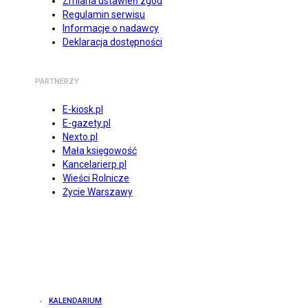
Zmiana ustawień zgód
Regulamin serwisu
Informacje o nadawcy
Deklaracja dostępności
PARTNERZY
E-kiosk.pl
E-gazety.pl
Nexto.pl
Mała księgowość
Kancelarierp.pl
Wieści Rolnicze
Życie Warszawy
KALENDARIUM