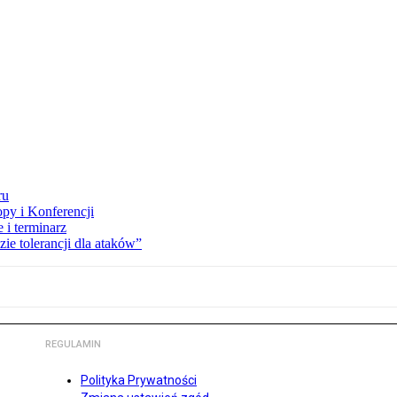
ru
opy i Konferencji
 i terminarz
zie tolerancji dla ataków”
REGULAMIN
Polityka Prywatności