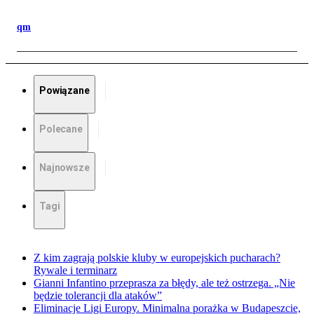
qm
Powiązane
Polecane
Najnowsze
Tagi
Z kim zagrają polskie kluby w europejskich pucharach?
Rywale i terminarz
Gianni Infantino przeprasza za błędy, ale też ostrzega. „Nie
będzie tolerancji dla ataków”
Eliminacje Ligi Europy. Minimalna porażka w Budapeszcie,