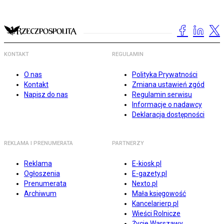
KONTAKT
REGULAMIN
O nas
Polityka Prywatności
Kontakt
Zmiana ustawień zgód
Napisz do nas
Regulamin serwisu
Informacje o nadawcy
Deklaracja dostępności
REKLAMA I PRENUMERATA
PARTNERZY
Reklama
E-kiosk.pl
Ogłoszenia
E-gazety.pl
Prenumerata
Nexto.pl
Archiwum
Mała księgowość
Kancelarierp.pl
Wieści Rolnicze
Życie Warszawy