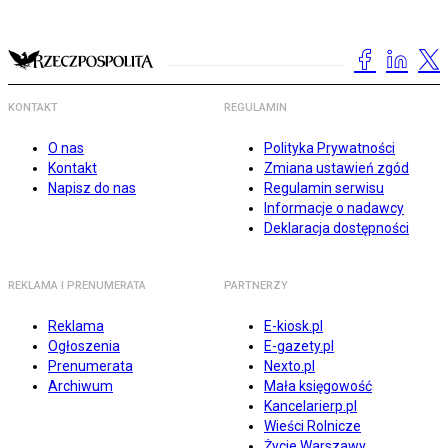
KONTAKT
REGULAMIN
O nas
Polityka Prywatności
Kontakt
Zmiana ustawień zgód
Napisz do nas
Regulamin serwisu
Informacje o nadawcy
Deklaracja dostępności
REKLAMA I PRENUMERATA
PARTNERZY
Reklama
E-kiosk.pl
Ogłoszenia
E-gazety.pl
Prenumerata
Nexto.pl
Archiwum
Mała księgowość
Kancelarierp.pl
Wieści Rolnicze
Życie Warszawy