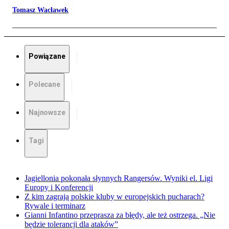
Tomasz Wacławek
Powiązane
Polecane
Najnowsze
Tagi
Jagiellonia pokonała słynnych Rangersów. Wyniki el. Ligi
Europy i Konferencji
Z kim zagrają polskie kluby w europejskich pucharach?
Rywale i terminarz
Gianni Infantino przeprasza za błędy, ale też ostrzega. „Nie
będzie tolerancji dla ataków”