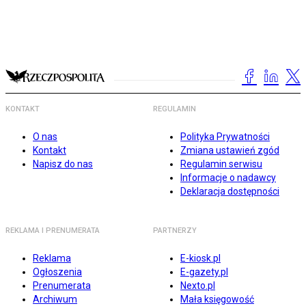
KONTAKT
REGULAMIN
O nas
Polityka Prywatności
Kontakt
Zmiana ustawień zgód
Napisz do nas
Regulamin serwisu
Informacje o nadawcy
Deklaracja dostępności
REKLAMA I PRENUMERATA
PARTNERZY
Reklama
E-kiosk.pl
Ogłoszenia
E-gazety.pl
Prenumerata
Nexto.pl
Archiwum
Mała księgowość