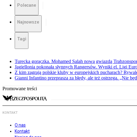
Polecane
Najnowsze
Tagi
Turecka gorączka. Mohamed Salah nową gwiazdą Trabzonspo
Jagiellonia pokonała słynnych Rangersów. Wyniki el. Ligi Eur
Z kim zagrają polskie kluby w europejskich pucharach? Rywale
Gianni Infantino przeprasza za błędy, ale też ostrzega. „Nie będ
Promowane treści
KONTAKT
O nas
Kontakt