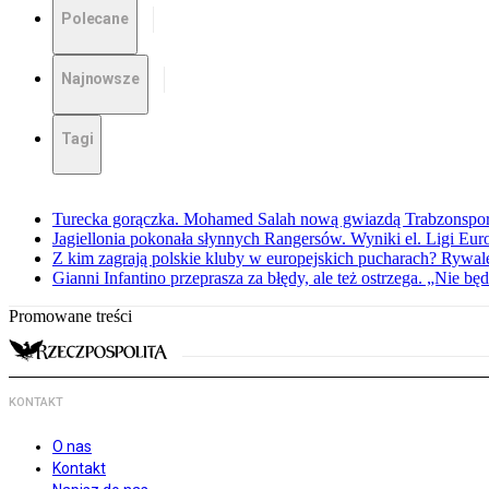
Polecane
Najnowsze
Tagi
Turecka gorączka. Mohamed Salah nową gwiazdą Trabzonspo
Jagiellonia pokonała słynnych Rangersów. Wyniki el. Ligi Eur
Z kim zagrają polskie kluby w europejskich pucharach? Rywale
Gianni Infantino przeprasza za błędy, ale też ostrzega. „Nie będ
Promowane treści
KONTAKT
O nas
Kontakt