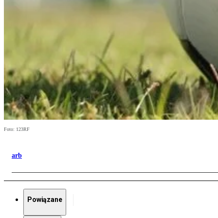
Foto: 123RF
arb
Powiązane