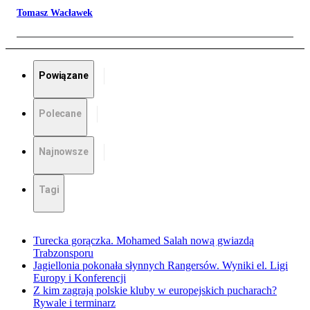
Tomasz Wacławek
Powiązane
Polecane
Najnowsze
Tagi
Turecka gorączka. Mohamed Salah nową gwiazdą
Trabzonsporu
Jagiellonia pokonała słynnych Rangersów. Wyniki el. Ligi
Europy i Konferencji
Z kim zagrają polskie kluby w europejskich pucharach?
Rywale i terminarz