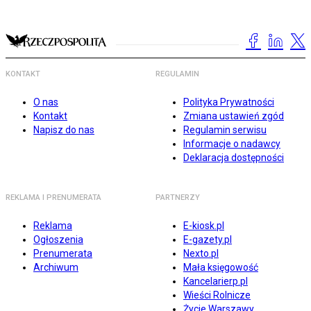
KONTAKT
REGULAMIN
O nas
Polityka Prywatności
Kontakt
Zmiana ustawień zgód
Napisz do nas
Regulamin serwisu
Informacje o nadawcy
Deklaracja dostępności
REKLAMA I PRENUMERATA
PARTNERZY
Reklama
E-kiosk.pl
Ogłoszenia
E-gazety.pl
Prenumerata
Nexto.pl
Archiwum
Mała księgowość
Kancelarierp.pl
Wieści Rolnicze
Życie Warszawy