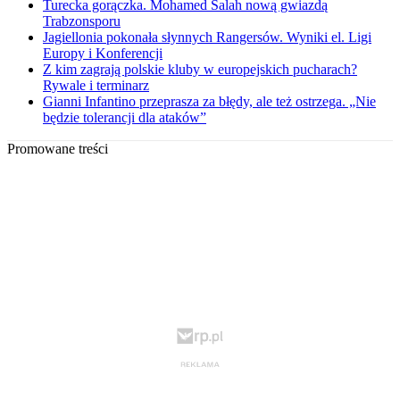
Turecka gorączka. Mohamed Salah nową gwiazdą
Trabzonsporu
Jagiellonia pokonała słynnych Rangersów. Wyniki el. Ligi
Europy i Konferencji
Z kim zagrają polskie kluby w europejskich pucharach?
Rywale i terminarz
Gianni Infantino przeprasza za błędy, ale też ostrzega. „Nie
będzie tolerancji dla ataków”
Promowane treści