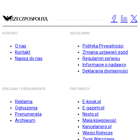
KONTAKT
REGULAMIN
O nas
Polityka Prywatności
Kontakt
Zmiana ustawień zgód
Napisz do nas
Regulamin serwisu
Informacje o nadawcy
Deklaracja dostępności
REKLAMA I PRENUMERATA
PARTNERZY
Reklama
E-kiosk.pl
Ogłoszenia
E-gazety.pl
Prenumerata
Nexto.pl
Archiwum
Mała księgowość
Kancelarierp.pl
Wieści Rolnicze
Życie Warszawy