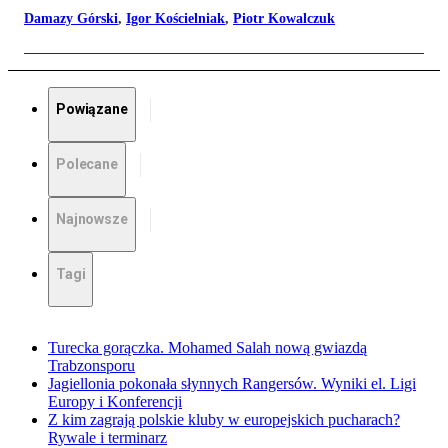
Damazy Górski
,
Igor Kościelniak
,
Piotr Kowalczuk
Powiązane
Polecane
Najnowsze
Tagi
Turecka gorączka. Mohamed Salah nową gwiazdą
Trabzonsporu
Jagiellonia pokonała słynnych Rangersów. Wyniki el. Ligi
Europy i Konferencji
Z kim zagrają polskie kluby w europejskich pucharach?
Rywale i terminarz