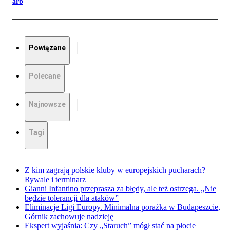
arb
Powiązane
Polecane
Najnowsze
Tagi
Z kim zagrają polskie kluby w europejskich pucharach?
Rywale i terminarz
Gianni Infantino przeprasza za błędy, ale też ostrzega. „Nie
będzie tolerancji dla ataków”
Eliminacje Ligi Europy. Minimalna porażka w Budapeszcie,
Górnik zachowuje nadzieję
Ekspert wyjaśnia: Czy „Staruch” mógł stać na płocie