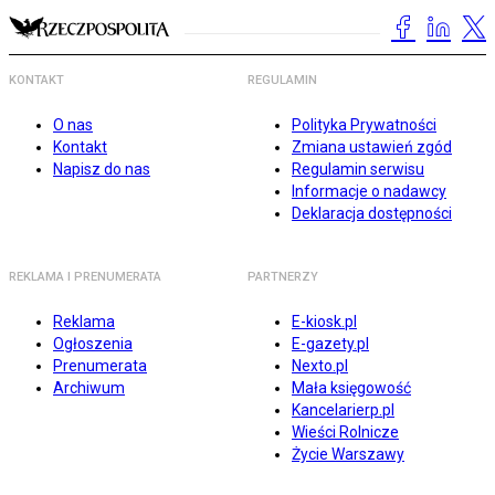
KONTAKT
REGULAMIN
O nas
Polityka Prywatności
Kontakt
Zmiana ustawień zgód
Napisz do nas
Regulamin serwisu
Informacje o nadawcy
Deklaracja dostępności
REKLAMA I PRENUMERATA
PARTNERZY
Reklama
E-kiosk.pl
Ogłoszenia
E-gazety.pl
Prenumerata
Nexto.pl
Archiwum
Mała księgowość
Kancelarierp.pl
Wieści Rolnicze
Życie Warszawy