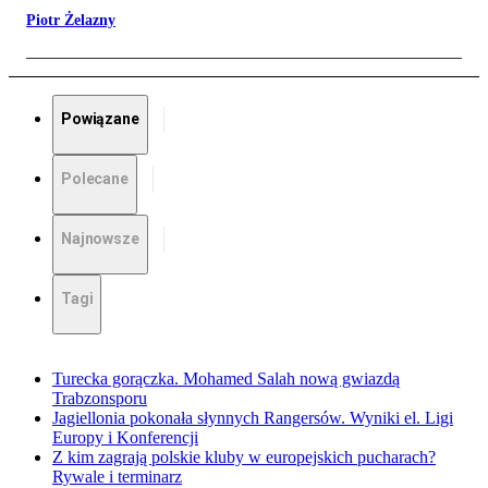
Piotr Żelazny
Powiązane
Polecane
Najnowsze
Tagi
Turecka gorączka. Mohamed Salah nową gwiazdą
Trabzonsporu
Jagiellonia pokonała słynnych Rangersów. Wyniki el. Ligi
Europy i Konferencji
Z kim zagrają polskie kluby w europejskich pucharach?
Rywale i terminarz