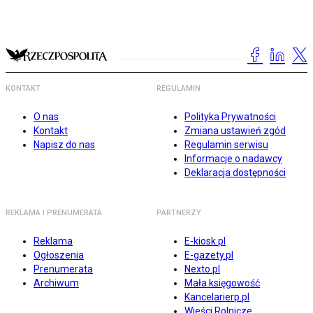
KONTAKT
REGULAMIN
O nas
Polityka Prywatności
Kontakt
Zmiana ustawień zgód
Napisz do nas
Regulamin serwisu
Informacje o nadawcy
Deklaracja dostępności
REKLAMA I PRENUMERATA
PARTNERZY
Reklama
E-kiosk.pl
Ogłoszenia
E-gazety.pl
Prenumerata
Nexto.pl
Archiwum
Mała księgowość
Kancelarierp.pl
Wieści Rolnicze