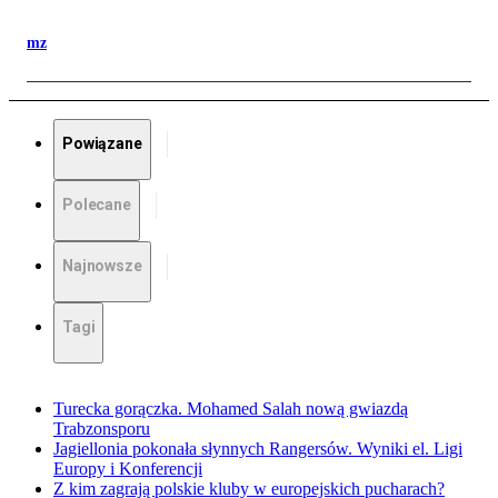
mz
Powiązane
Polecane
Najnowsze
Tagi
Turecka gorączka. Mohamed Salah nową gwiazdą
Trabzonsporu
Jagiellonia pokonała słynnych Rangersów. Wyniki el. Ligi
Europy i Konferencji
Z kim zagrają polskie kluby w europejskich pucharach?