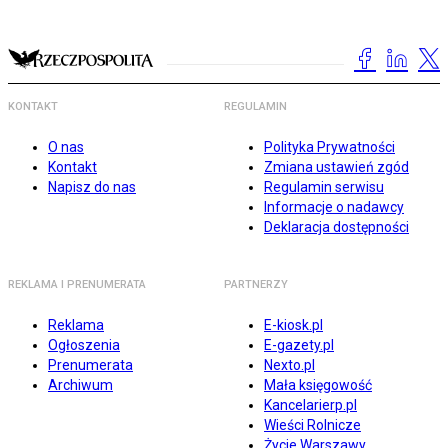
KONTAKT
REGULAMIN
O nas
Polityka Prywatności
Kontakt
Zmiana ustawień zgód
Napisz do nas
Regulamin serwisu
Informacje o nadawcy
Deklaracja dostępności
REKLAMA I PRENUMERATA
PARTNERZY
Reklama
E-kiosk.pl
Ogłoszenia
E-gazety.pl
Prenumerata
Nexto.pl
Archiwum
Mała księgowość
Kancelarierp.pl
Wieści Rolnicze
Życie Warszawy