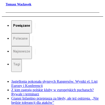
Tomasz Wacławek
Powiązane
Polecane
Najnowsze
Tagi
Jagiellonia pokonała słynnych Rangersów. Wyniki el. Ligi
Europy i Konferencji
Z kim zagrają polskie kluby w europejskich pucharach?
Rywale i terminarz
Gianni Infantino przeprasza za błędy, ale też ostrzega. „Nie
będzie tolerancji dla ataków”