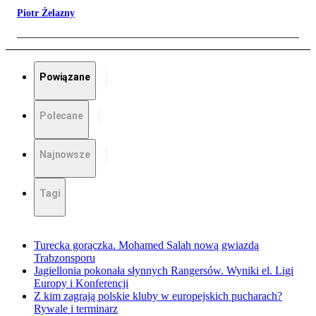
Piotr Żelazny
Powiązane
Polecane
Najnowsze
Tagi
Turecka gorączka. Mohamed Salah nową gwiazdą
Trabzonsporu
Jagiellonia pokonała słynnych Rangersów. Wyniki el. Ligi
Europy i Konferencji
Z kim zagrają polskie kluby w europejskich pucharach?
Rywale i terminarz