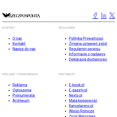
KONTAKT
REGULAMIN
O nas
Polityka Prywatności
Kontakt
Zmiana ustawień zgód
Napisz do nas
Regulamin serwisu
Informacje o nadawcy
Deklaracja dostępności
REKLAMA I PRENUMERATA
PARTNERZY
Reklama
E-kiosk.pl
Ogłoszenia
E-gazety.pl
Prenumerata
Nexto.pl
Archiwum
Mała księgowość
Kancelarierp.pl
Wieści Rolnicze
Życie Warszawy